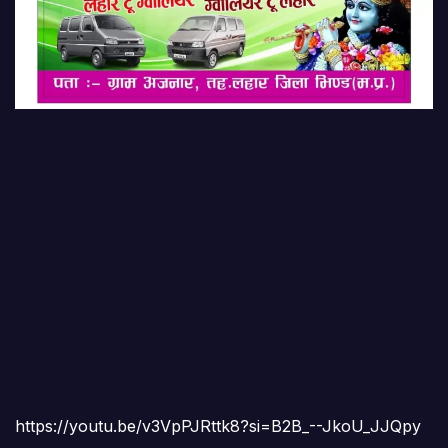
https://youtu.be/v3VpPJRttk8?si=B2B_--JkoU_JJQpy