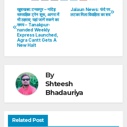
s
e
er
e
e
e
खुशखबर:टनकपुर – नांदेड़
Jalaun News: फंदे पर
Post
साप्ताहिक ट्रेन शुरू, आगरा में
लटका मिला विवाहिता का शव
A
b
dI
st
भी ठहराव; यहां जानें रुकने का
navigation
p
o
n
समय – Tanakpur-
nanded Weekly
p
o
Express Launched,
Agra Cantt Gets A
k
New Halt
By
Shteesh
Bhadauriya
Related Post