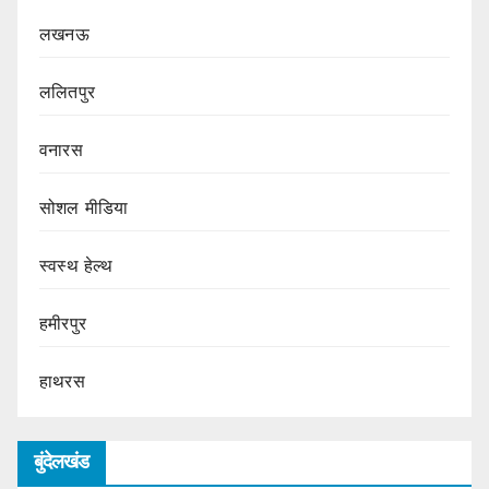
लखनऊ
ललितपुर
वनारस
सोशल मीडिया
स्वस्थ हेल्थ
हमीरपुर
हाथरस
बुंदेलखंड