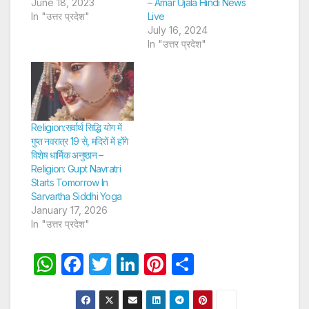
June 18, 2023
– Amar Ujala Hindi News
In "उत्तर प्रदेश"
Live
July 16, 2024
In "उत्तर प्रदेश"
Religion:सर्वार्थ सिद्धि योग में
गुप्त नवरात्र 19 से, मंदिरों में होंगे
विशेष धार्मिक अनुष्ठान –
Religion: Gupt Navratri
Starts Tomorrow In
Sarvartha Siddhi Yoga
January 17, 2026
In "उत्तर प्रदेश"
W
F
T
Li
Pi
S
h
a
w
n
nt
h
at
c
itt
k
er
ar