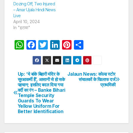
Dozing Off, Two Injured
– Amar Ujala Hindi News
Live
April 10, 2024
In "इटावा"
W
F
T
Li
Pi
S
h
a
w
n
nt
h
at
c
itt
k
er
ar
s
e
er
e
e
e
Up: ‘ये बांके बिहारी मंदिर के
Jalaun News: कोल्ड स्टोर
Post
सुरक्षाकर्मी हैं’, आसानी से हो सके
संचालकों के खिलाफ दर्ज
A
b
dI
st
पहचान; इसलिए बदल दिया गया
प्राथमिकी
navigation
p
o
n
वर्दी का रंग – Banke Bihari
Temple Security
p
o
Guards To Wear
Yellow Uniform For
k
Better Identification