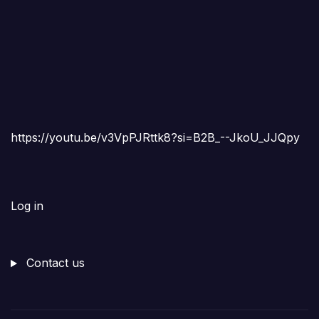
https://youtu.be/v3VpPJRttk8?si=B2B_--JkoU_JJQpy
Log in
Contact us