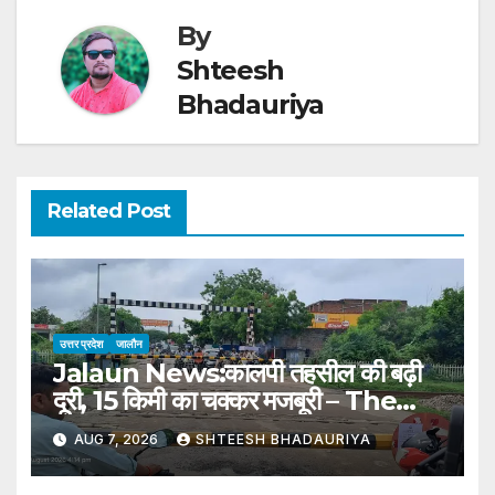
By
Shteesh
Bhadauriya
Related Post
उत्तर प्रदेश
जालौन
Jalaun News:कालपी तहसील की बढ़ी
दूरी, 15 किमी का चक्कर मजबूरी – The
Distance To Kalpi Tehsil Has
AUG 7, 2026
SHTEESH BHADAURIYA
Increased, Forcing A 15 Km
Detour