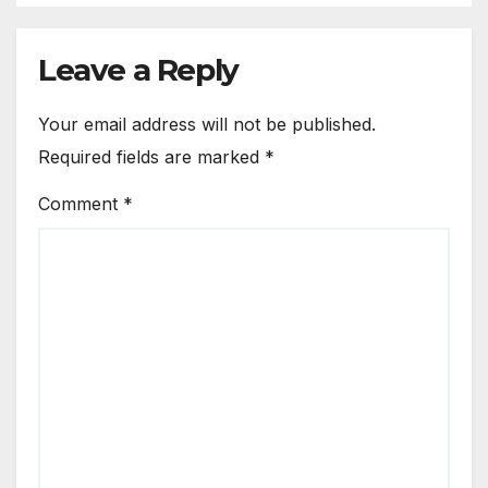
In Accident He Was Not
Informed Due To Security
Reasons
Leave a Reply
Your email address will not be published.
Required fields are marked
*
Comment
*