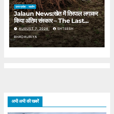
उत्तर प्रदेश
जालौन
उत्
Jalaun News:खेत में तिरपाल लगाकर
ह
किया अंतिम संस्कार – The Last
अं
Rites Were Performed By
प
AUGUST 7, 2026
SHTEESH
Putting A Tarpaulin In The
U
BHADAURIYA
B
Field
T
Y
F
अभी अभी की खबरें