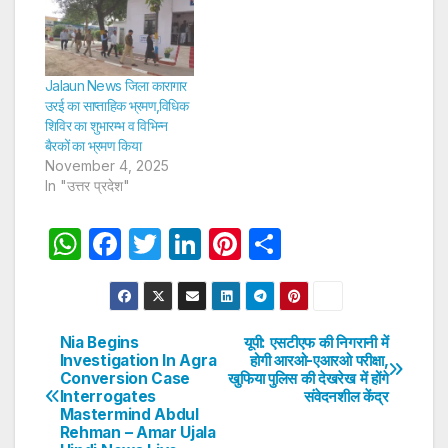
Jalaun News जिला कारागार
उरई का साप्ताहिक भ्रमण,विधिक
शिविर का शुभारम्भ व विभिन्न
बैरकों का भ्रमण किया
November 4, 2025
In "उत्तर प्रदेश"
W
F
T
Li
Pi
S
h
a
w
n
nt
h
at
c
itt
k
er
ar
s
e
er
e
e
e
Nia Begins
यूपी: एसटीएफ की निगरानी में
Post
Investigation In Agra
होगी आरओ-एआरओ परीक्षा,
A
b
dI
st
Conversion Case
खुफिया पुलिस की देखरेख में होंगे
navigation
p
o
n
Interrogates
संवेदनशील केंद्र
Mastermind Abdul
p
o
Rehman – Amar Ujala