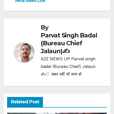
Hindi News Live
k
By
Parvat Singh Badal
(Bureau Chief
Jalaun)✍️
A2Z NEWS UP Parvat singh
badal (Bureau Chief) Jalaun
✍
खबर वहीं जों सत्य हो
Related Post