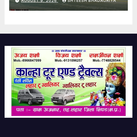
AUGUST 9, 2026
SHTEESH BHADAURIYA
Diversions Implemented For
Nagar Parikrama In Agra