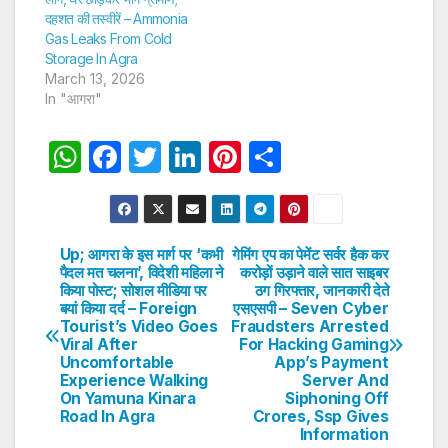
दहशत की तस्वीरें – Ammonia
Gas Leaks From Cold
Storage In Agra
March 13, 2026
In "आगरा"
W
F
T
Li
Pi
S
h
a
w
n
nt
h
at
c
itt
k
er
ar
s
e
er
e
e
e
Up; आगरा के इस मार्ग पर ‘कभी
गेमिंग एप का पेमेंट सर्वर हैक कर
Post
पैदल मत चलना’, विदेशी महिला ने
करोड़ों उड़ाने वाले सात साइबर
A
b
dI
st
किया पोस्ट; सोशल मीडिया पर
ठग गिरफ्तार, जानकारी देते
navigation
p
o
n
बयां किया दर्द – Foreign
एसएसपी – Seven Cyber
Tourist’s Video Goes
Fraudsters Arrested
p
o
Viral After
For Hacking Gaming
Uncomfortable
App’s Payment
k
Experience Walking
Server And
On Yamuna Kinara
Siphoning Off
Road In Agra
Crores, Ssp Gives
Information