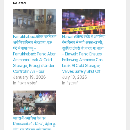
Related
Farrukhabad:कोल्ड स्टोरेज में
Etawah:कोल्ड स्टोर में अमोनिया
अमोनिया रिसाव से दहशत, एक
गैस रिसाव से मची अफरा-तफरी,
घंटे में पाया काबू –
सुरक्षित ढंग से बंद कराए गए वाल्व
Farrukhabad: Panic After
– Etawah: Panic Ensues
Ammonia Leak At Cold
Following Ammonia Gas
Storage, Brought Under
Leak At Cold Storage;
Control In An Hour
Valves Safely Shut Off
January 19, 2026
July 13, 2026
In "उत्तर प्रदेश"
In "इटावा"
आगरा में अमोनिया गैस का
रिसाव:बच्चों को उल्टियां, बेहोश हुए
लोग, घर छोड़कर भागे ग्रामीण;