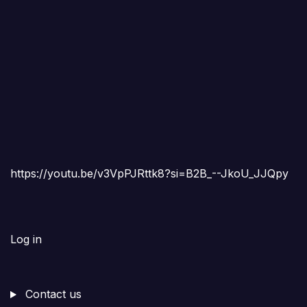
https://youtu.be/v3VpPJRttk8?si=B2B_--JkoU_JJQpy
Log in
Contact us