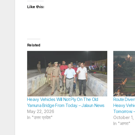
Like this:
Related
Heavy Vehicles Will Not Ply On The Old
Route Diver
Yamuna Bridge From Today. – Jalaun News
Heavy Vehicl
May 22, 2026
Tomorrow. 
In "उत्तर प्रदेश"
October 1,
In "आगरा"