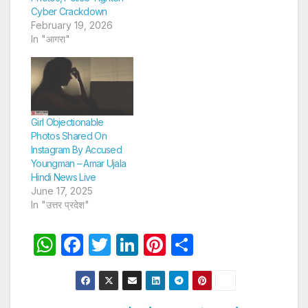
Cyber Crackdown
February 19, 2026
In "आगरा"
Girl Objectionable
Photos Shared On
Instagram By Accused
Youngman – Amar Ujala
Hindi News Live
June 17, 2025
In "उत्तर प्रदेश"
W
F
T
Li
Pi
S
h
a
w
n
nt
h
at
c
itt
k
er
ar