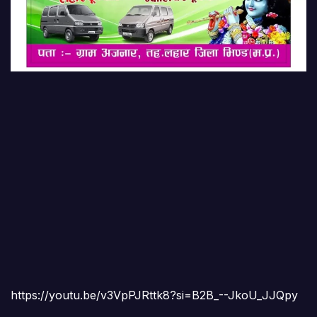
https://youtu.be/v3VpPJRttk8?si=B2B_--JkoU_JJQpy