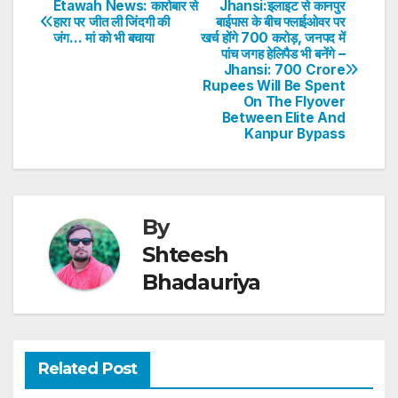
s
e
er
e
e
e
Etawah News: कारोबार से
Jhansi:इलाइट से कानपुर
Post
हारा पर जीत ली जिंदगी की
बाईपास के बीच फ्लाईओवर पर
A
b
dI
st
जंग… मां को भी बचाया
खर्च होंगे 700 करोड़, जनपद में
navigation
p
o
n
पांच जगह हेलिपैड भी बनेंगे –
Jhansi: 700 Crore
p
o
Rupees Will Be Spent
On The Flyover
k
Between Elite And
Kanpur Bypass
By
Shteesh
Bhadauriya
Related Post