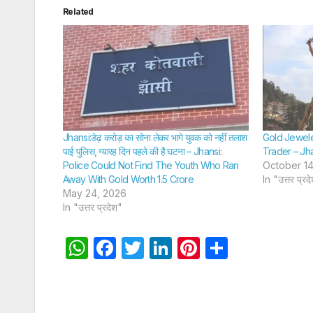
Related
Jhansi:डेढ़ करोड़ का सोना लेकर भागे युवक को नहीं तलाश
Gold Jewele
पाई पुलिस, ग्यारह दिन पहले की है घटना – Jhansi:
Trader – Jh
Police Could Not Find The Youth Who Ran
October 14
Away With Gold Worth 1.5 Crore
In "उत्तर प्रद
May 24, 2026
In "उत्तर प्रदेश"
W
F
T
Li
Pi
S
h
a
w
n
nt
h
at
c
itt
k
er
ar