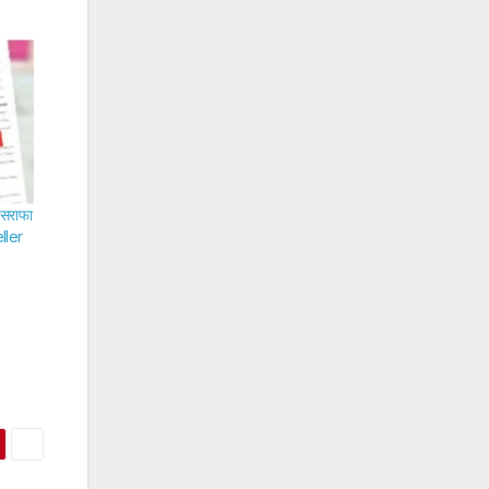
 सराफा
ller