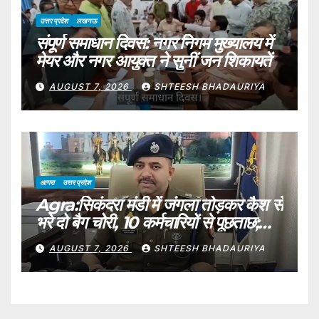
उत्तर प्रदेश
लखनऊ
संपूर्ण समाधान दिवस: नगर निगम मुख्यालय में
मेयर और नगर आयुक्त ने सुनीं जन शिकायतें
AUGUST 7, 2026
SHTEESH BHADAURIYA
आगरा
उत्तर प्रदेश
Agra:सिकंदरा मंडी में जंगला तोड़कर कैश से
भरे दो बैग चोरी, 10 कर्मचारियों से पूछताछ;
फिर भी पुलिस खाली हाथ – One Crore
AUGUST 7, 2026
SHTEESH BHADAURIYA
Stolen From Agra Fruit
Trader’s Shop, Police Question
10 Employees