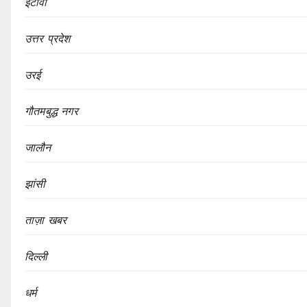
इटावा
उत्तर प्रदेश
उरई
गौतमबुद्ध नगर
जालौन
झांसी
ताज़ा खबर
दिल्ली
धर्म