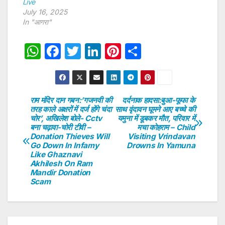
Live
July 16, 2025
In "आगरा"
W
F
T
Li
Pi
S
h
a
w
n
nt
h
at
c
itt
k
er
ar
s
e
er
e
e
e
राम मंदिर दान गबन:’गजनवी की
दर्दनाक हादसा:बुआ-फूफा के
Post
तरह काले अक्षरों में दर्ज होंगे चंदा
साथ वृंदावन घूमने आए बच्चे की
A
b
dI
st
चोर’, अखिलेश बोले- Cctv
यमुना में डूबकर मौत, परिवार में
navigation
p
o
n
बना चढ़ावा-चोरी टीवी –
मचा कोहराम – Child
Donation Thieves Will
Visiting Vrindavan
p
o
Go Down In Infamy
Drowns In Yamuna
Like Ghaznavi
k
Akhilesh On Ram
Mandir Donation
Scam