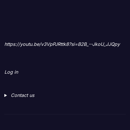
https://youtu.be/v3VpPJRttk8?si=B2B_--JkoU_JJQpy
Log in
Contact us