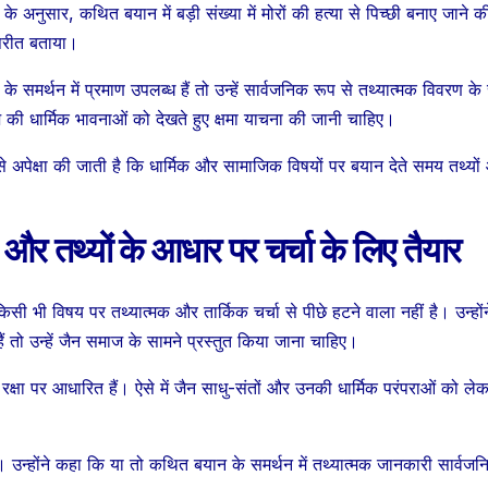
रगौली गांव का संपर्क
काफिले 
SHTEESH BHADAURIYA
SHTEESH BHA
 अनुसार, कथित बयान में बड़ी संख्या में मोरों की हत्या से पिच्छी बनाए जाने क
टूटा; पांच हजार
बदला रूट,
िपरीत बताया।
आबादी प्रभावित –
कानपुर हाई
े समर्थन में प्रमाण उपलब्ध हैं तो उन्हें सार्वजनिक रूप से तथ्यात्मक विवरण क
की धार्मिक भावनाओं को देखते हुए क्षमा याचना की जानी चाहिए।
Jalaun-
प्रयागराज
ragauli-
Atiq A
ों से अपेक्षा की जाती है कि धार्मिक और सामाजिक विषयों पर बयान देते समय तथ्यो
malanga-nala-
Son Ali
और तथ्यों के आधार पर चर्चा के लिए तैयार
temporary-
Convo
bridge-
Chang
िसी भी विषय पर तथ्यात्मक और तार्किक चर्चा से पीछे हटने वाला नहीं है। उन्हों
washed-away
Jalaun
ं तो उन्हें जैन समाज के सामने प्रस्तुत किया जाना चाहिए।
To Pra
रक्षा पर आधारित हैं। ऐसे में जैन साधु-संतों और उनकी धार्मिक परंपराओं को ले
Via H
ाहिए। उन्होंने कहा कि या तो कथित बयान के समर्थन में तथ्यात्मक जानकारी सार्वज