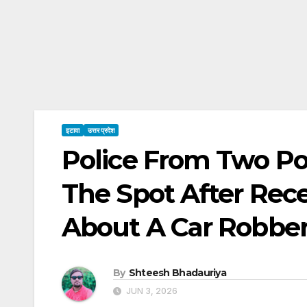
इटावा
उत्तर प्रदेश
Police From Two Po
The Spot After Rece
About A Car Robber
By
Shteesh Bhadauriya
JUN 3, 2026