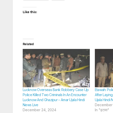
Like this:
Related
Lucknow Overseas Bank Robbery Case Up
Etawah: Pol
Police Killed Two Criminals In An Encounter
After Layin
Lucknow And Ghazipur – Amar Ujala Hindi
Ujala Hindi 
News Live
December 
December 24, 2024
In "इटावा"