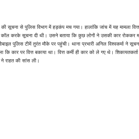
Judicial
तीन घंटे रे
SHTEESH BHADAURIYA
SHTEESH BHA
Powers From
Rinku Or
ी सूचना से पुलिस विभाग में हड़कंप मच गया। हालांकि जांच में यह मामला वित्त
Demanding
र कॉल करके सूचना दी थी। उसने बताया कि कुछ लोगों ने उसकी कार रोककर म
 पुलिस टीमें तुरंत मौके पर पहुंची। थाना प्रभारी अनिल विश्वकर्मा ने सूचना
His Transfer –
 कि कार पर वित्त बकाया था। वित्त कर्मी ही कार को ले गए थे। शिकायतकर्ता 
Jalaun News
 ने राहत की सांस ली।