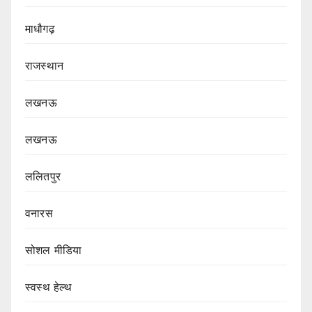
माधौगढ़
राजस्थान
लखनऊ
लखनऊ
ललितपुर
वनारस
सोशल मीडिया
स्वस्थ हेल्थ