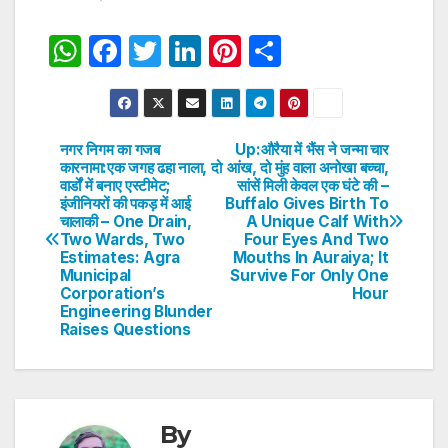
W
F
T
Li
Pi
S
h
a
w
n
nt
h
at
c
itt
k
er
ar
s
e
er
e
e
e
नगर निगम का गजब
Up:औरैया में भैंस ने जन्मा चार
Post
कारनामा:एक जगह ढहा नाला, दो
आंख, दो मुंह वाला अनोखा बच्चा,
A
b
dI
st
वार्डों में बनाए एस्टीमेट;
सांसें मिली केवल एक घंटे की –
navigation
p
o
n
इंजीनियरों की पकड़ में आई
Buffalo Gives Birth To
चालाकी – One Drain,
A Unique Calf With
p
o
Two Wards, Two
Four Eyes And Two
Estimates: Agra
Mouths In Auraiya; It
k
Municipal
Survive For Only One
Corporation’s
Hour
Engineering Blunder
Raises Questions
By