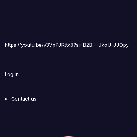
https://youtu.be/v3VpPJRttk8?si=B2B_--JkoU_JJQpy
Log in
Contact us