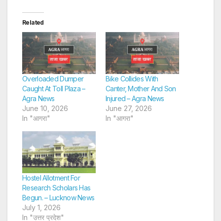
Related
Overloaded Dumper
Bike Collides With
Caught At Toll Plaza –
Canter, Mother And Son
Agra News
Injured – Agra News
June 10, 2026
June 27, 2026
In "आगरा"
In "आगरा"
Hostel Allotment For
Research Scholars Has
Begun. – Lucknow News
July 1, 2026
In "उत्तर प्रदेश"