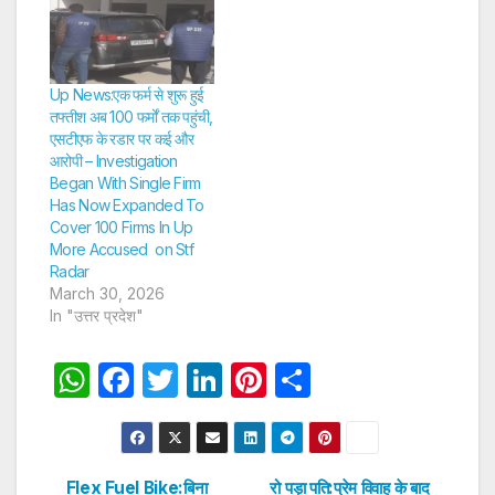
Up News:एक फर्म से शुरू हुई
तफ्तीश अब 100 फर्मों तक पहुंची,
एसटीएफ के रडार पर कई और
आरोपी – Investigation
Began With Single Firm
Has Now Expanded To
Cover 100 Firms In Up
More Accused on Stf
Radar
March 30, 2026
In "उत्तर प्रदेश"
W
F
T
Li
Pi
S
h
a
w
n
nt
h
at
c
itt
k
er
ar
s
e
er
e
e
e
Flex Fuel Bike:बिना
रो पड़ा पति:प्रेम विवाह के बाद