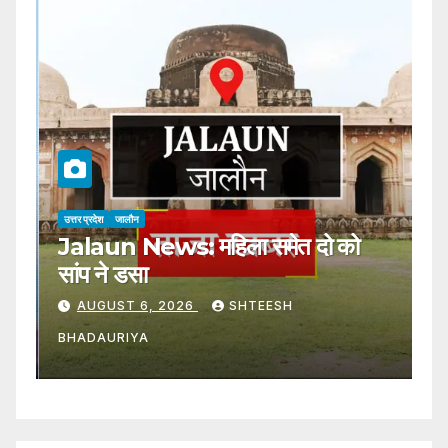
उत्तर प्रदेश
जालौन
उत्
Jalaun News: महिला समेत दो को
J
सांप ने डसा
उक
AUGUST 6, 2026
SHTEESH
BHADAURIYA
B