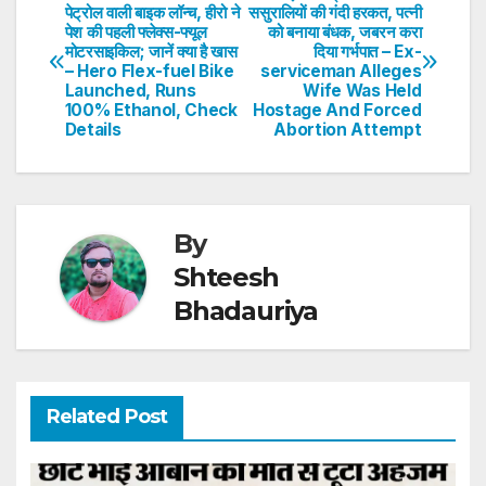
Post
पेट्रोल वाली बाइक लॉन्च, हीरो ने
ससुरालियों की गंदी हरकत, पत्नी
A
b
dI
st
पेश की पहली फ्लेक्स-फ्यूल
को बनाया बंधक, जबरन करा
navigation
p
o
n
मोटरसाइकिल; जानें क्या है खास
दिया गर्भपात – Ex-
– Hero Flex-fuel Bike
serviceman Alleges
p
o
Launched, Runs
Wife Was Held
100% Ethanol, Check
Hostage And Forced
k
Details
Abortion Attempt
By
Shteesh
Bhadauriya
Related Post