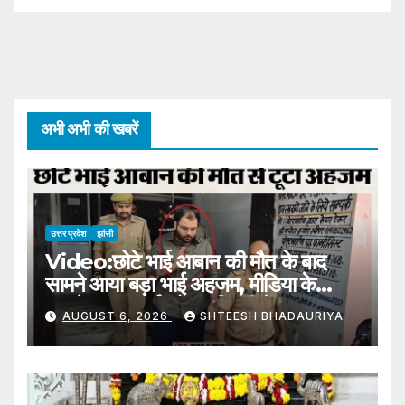
अभी अभी की खबरें
उत्तर प्रदेश
झांसी
Video:छोटे भाई आबान की मौत के बाद
सामने आया बड़ा भाई अहजम, मीडिया के
सामने छलका दर्द, बोला- मिट्टी में… –
AUGUST 6, 2026
SHTEESH BHADAURIYA
Ahjam Ahmed Statement
Over Death Of Younger
Brother Aban Appeals To
Administration Allow Attend