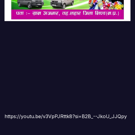
https://youtu.be/v3VpPJRttk8?si=B2B_--JkoU_JJQpy