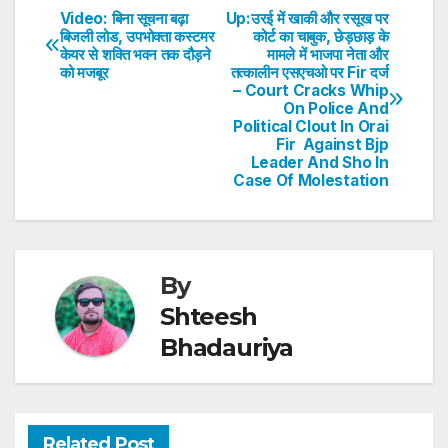
s
e
er
e
e
e
Video: बिना सूचना बढ़ा
Up:उरई में खाकी और रसूख पर
Post
बिजली लोड, उपभोक्ता कस्टमर
कोर्ट का चाबुक, छेड़छाड़ के
A
b
dI
st
केयर से शक्ति भवन तक दौड़ने
मामले में भाजपा नेता और
navigation
p
o
n
को मजबूर
तत्कालीन एसएचओ पर Fir दर्ज
– Court Cracks Whip
p
o
On Police And
Political Clout In Orai
k
Fir Against Bjp
Leader And Sho In
Case Of Molestation
By
Shteesh
Bhadauriya
Related Post