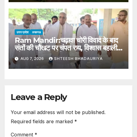
Phd Student; Stays Arrest In
Case.
उत्तर प्रदेश
लखनऊ
Ram Mandir:चढ़ावा चोरी विवाद के बाद
संतों की चौखट पर चंपत राय, विश्वास बहाली
और समन्वय की कोशिश का अभियान –
AUG 7, 2026
SHTEESH BHADAURIYA
Champat Rai Visits Seers
Following Ram Mandir
Donation Theft Controversy
Leave a Reply
Your email address will not be published.
Required fields are marked
*
Comment
*