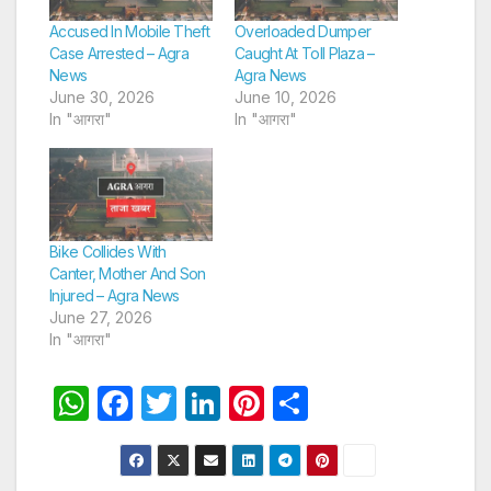
Accused In Mobile Theft
Overloaded Dumper
Case Arrested – Agra
Caught At Toll Plaza –
News
Agra News
June 30, 2026
June 10, 2026
In "आगरा"
In "आगरा"
Bike Collides With
Canter, Mother And Son
Injured – Agra News
June 27, 2026
In "आगरा"
W
F
T
Li
Pi
S
h
a
w
n
nt
h
at
c
itt
k
er
ar