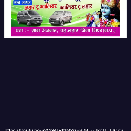
https://youtu.be/v3VpPJRttk8?si=B2B_--JkoU_JJQpy