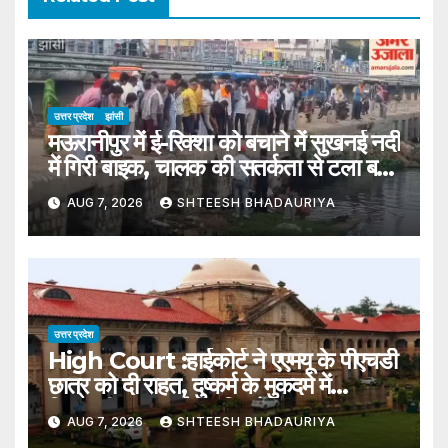
उत्तर प्रदेश
झांसी
मऊरानीपुर में ई-रिक्शा को बचाने में सुखनई नदी
में गिरी बाइक, चालक की सतर्कता से टला बड़ा
हादसा
AUG 7, 2026
SHTEESH BHADAURIYA
उत्तर प्रदेश
High Court :हाईकोर्ट ने एएमयू के पीएचडी
छात्र को दी राहत, दुष्कर्म के मुकदमे में
गिरफ्तारी पर लगाई अंतरिम रोक – High
AUG 7, 2026
SHTEESH BHADAURIYA
Court Grants Relief To Amu