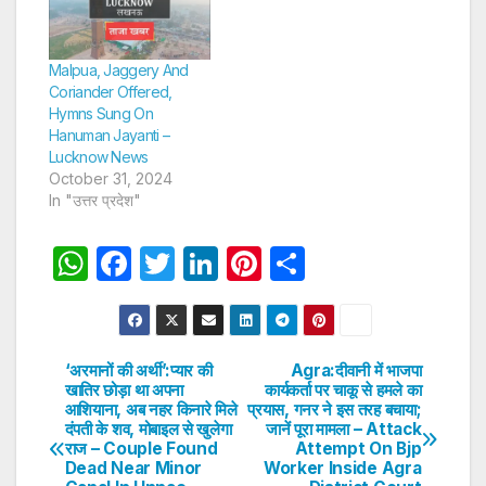
Malpua, Jaggery And
Coriander Offered,
Hymns Sung On
Hanuman Jayanti –
Lucknow News
October 31, 2024
In "उत्तर प्रदेश"
W
F
T
Li
Pi
S
h
a
w
n
nt
h
at
c
itt
k
er
ar
s
e
er
e
e
e
‘अरमानों की अर्थी’:प्यार की
Agra:दीवानी में भाजपा
Post
खातिर छोड़ा था अपना
कार्यकर्ता पर चाकू से हमले का
A
b
dI
st
आशियाना, अब नहर किनारे मिले
प्रयास, गनर ने इस तरह बचाया;
navigation
p
o
n
दंपती के शव, मोबाइल से खुलेगा
जानें पूरा मामला – Attack
राज – Couple Found
Attempt On Bjp
p
o
Dead Near Minor
Worker Inside Agra