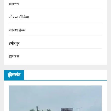
वनारस
सोशल मीडिया
स्वस्थ हेल्थ
हमीरपुर
हाथरस
बुंदेलखंड