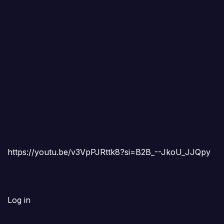
https://youtu.be/v3VpPJRttk8?si=B2B_--JkoU_JJQpy
Log in