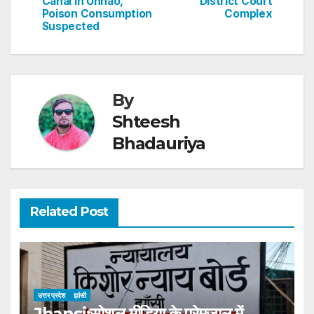
Canal In Unnao,
District Court
k
Poison Consumption
Complex
Suspected
By
Shteesh
Bhadauriya
Related Post
उत्तर प्रदेश
झांसी
Jhansi:सोशल मीडिया के प्रेमजाल में