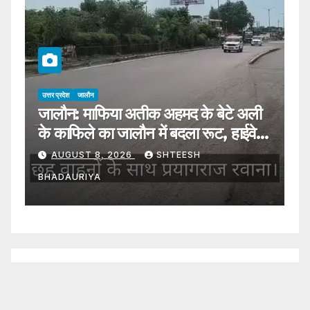
उत्तर प्रदेश
जालौन
उत्
जालौन: माफिया अतीक अहमद के बेटे अली
J
ा
के काफिले का जालौन में बदला रूट, हाईवे से
ने
प्रयागराज रवाना
A
AUGUST 8, 2026
SHTEESH
s
W
BHADAURIYA
B
B
ia