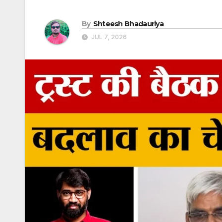
By
Shteesh Bhadauriya
JUL 7, 2026