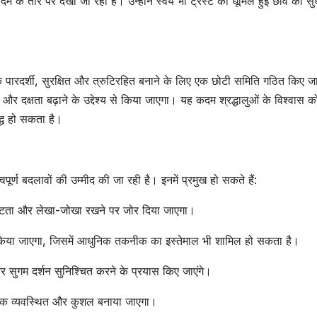
मासूमों के सिर से उठा
लटककर द
दम के तौर पर देखा जा रहा है। उन्होंने स्वयं भी ट्रस्ट की धूमिल हुई छवि को सु
SHTEESH BHADAURIYA
SHTEESH BHA
पिता का साया –
Funeral Held
Under A
 अधिक पारदर्शी, सुरक्षित और त्रुटिरहित बनाने के लिए एक छोटी समिति गठित किए ज
 दक्षता बढ़ाने के उद्देश्य से किया जाएगा। यह कदम श्रद्धालुओं के विश्वास 
Makeshift
द्ध हो सकता है।
Tarpaulin
Amidst Rain;
वपूर्ण बदलावों की उम्मीद की जा रही है। इनमें प्रमुख हो सकते हैं:
Two Young
पष्टता और लेखा-जोखा रखने पर जोर दिया जाएगा।
Children Lose
किया जाएगा, जिसमें आधुनिक तकनीक का इस्तेमाल भी शामिल हो सकता है।
Their Father
 और सुगम दर्शन सुनिश्चित करने के प्रयास किए जाएंगे।
क व्यवस्थित और कुशल बनाया जाएगा।