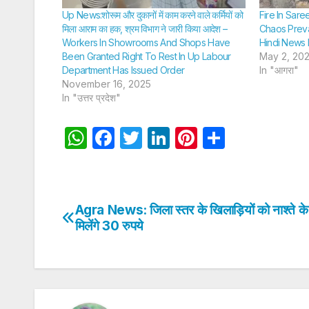
Up News:शोरूम और दुकानों में काम करने वाले कर्मियों को
Fire In Sar
मिला आराम का हक, श्रम विभाग ने जारी किया आदेश –
Chaos Preva
Workers In Showrooms And Shops Have
Hindi News 
Been Granted Right To Rest In Up Labour
May 2, 20
Department Has Issued Order
In "आगरा"
November 16, 2025
In "उत्तर प्रदेश"
W
F
T
Li
Pi
S
h
a
w
n
nt
h
at
c
itt
k
er
ar
s
e
er
e
e
e
Agra News: जिला स्तर के खिलाड़ियों को नाश्ते के
Post
A
b
dI
st
मिलेंगे 30 रुपये
navigation
p
o
n
p
o
k