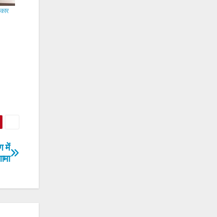
 कार
 में
गामा