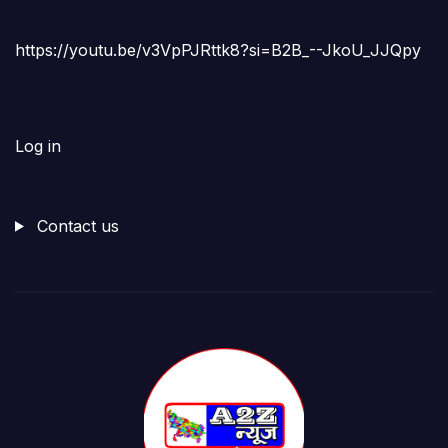
https://youtu.be/v3VpPJRttk8?si=B2B_--JkoU_JJQpy
Log in
Contact us