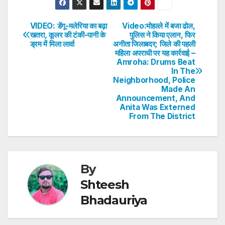
at
c
itt
k
er
ar
s
e
er
e
e
e
VIDEO: डेंगू-मलेरिया का बढ़ा
Video:मोहल्ले में बजा ढोल,
Post
खतरा, कूलर की टंकी-पानी के
पुलिस ने किया एलान, फिर
A
b
dI
st
ड्रम में मिला लार्वा
अनीता जिलाबदर; जिले की पहली
navigation
p
o
n
महिला अपराधी पर यह कार्रवाई –
Amroha: Drums Beat
p
o
In The
Neighborhood, Police
k
Made An
Announcement, And
Anita Was Externed
From The District
By
Shteesh
Bhadauriya