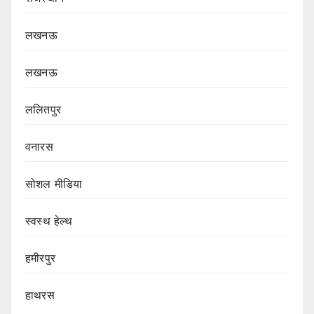
लखनऊ
लखनऊ
ललितपुर
वनारस
सोशल मीडिया
स्वस्थ हेल्थ
हमीरपुर
हाथरस