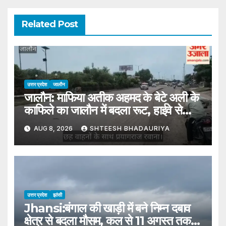
Related Post
उत्तर प्रदेश
जालौन
जालौन: माफिया अतीक अहमद के बेटे अली के
काफिले का जालौन में बदला रूट, हाईवे से
प्रयागराज रवाना
AUG 8, 2026
SHTEESH BHADAURIYA
उत्तर प्रदेश
झांसी
Jhansi:बंगाल की खाड़ी में बने निम्न दबाव
क्षेत्र से बदला मौसम, कल से 11 अगस्त तक