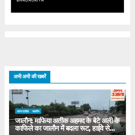
BHADAURIYA
B
A
D
A
अभी अभी की खबरें
उत्तर प्रदेश
जालौन
जालौन: माफिया अतीक अहमद के बेटे अली के
काफिले का जालौन में बदला रूट, हाईवे से