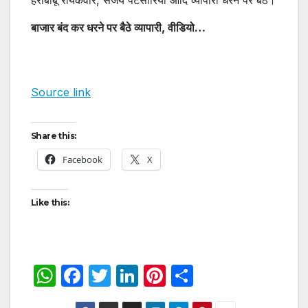
हरीबाबू रायकवार, संजय पटसारिया आदि व्यापारी धरने पर बैठे।
बाजार बंद कर धरने पर बैठे व्यापारी, वीडियो…
Source link
Share this:
Facebook
X
Like this:
W
F
T
Li
Pi
S
h
a
w
n
nt
h