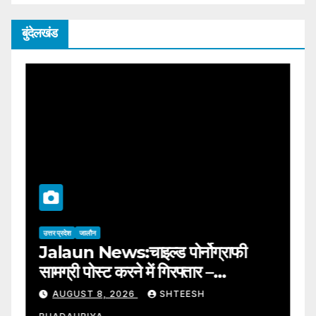
बुंदेलखंड
उत्तर प्रदेश
जालौन
उत्
ती
Jalaun News:चाइल्ड पोर्नोग्राफी
Or
r
सामग्री पोस्ट करने में गिरफ्तार –
क्
Arrested For Posting Child
पर
AUGUST 8, 2026
SHTEESH
Pornography Content
D