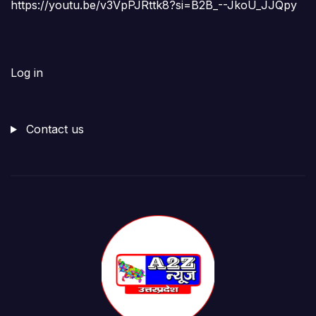
https://youtu.be/v3VpPJRttk8?si=B2B_--JkoU_JJQpy
Log in
Contact us