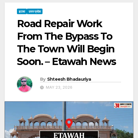
इटावा
उत्तर प्रदेश
Road Repair Work
From The Bypass To
The Town Will Begin
Soon. – Etawah News
By
Shteesh Bhadauriya
MAY 23, 2026