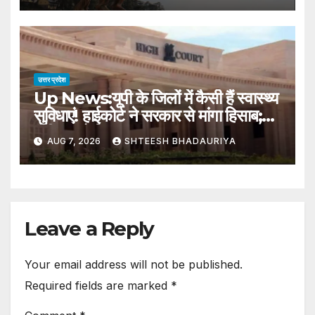
उत्तर प्रदेश
Up News:यूपी के जिलों में कैसी हैं स्वास्थ्य
सुविधाएं! हाईकोर्ट ने सरकार से मांगा हिसाब;
एसीएस को किया तलब – High Court
AUG 7, 2026
SHTEESH BHADAURIYA
Has Sought An Account Of
Health Facilities In Districts Of
Up From Government
Leave a Reply
Your email address will not be published.
Required fields are marked
*