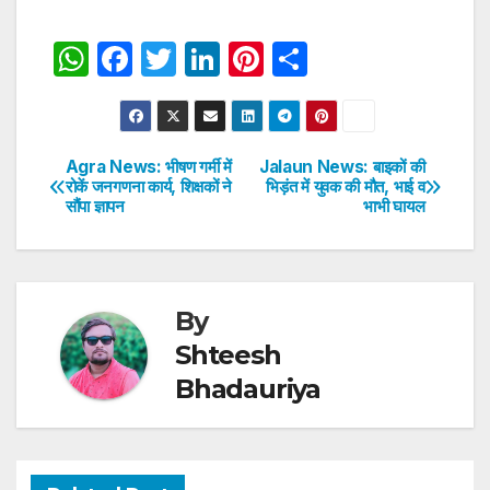
W
F
T
Li
Pi
S
h
a
w
n
nt
h
at
c
itt
k
er
ar
s
e
er
e
e
e
Agra News: भीषण गर्मी में
Jalaun News: बाइकों की
Post
रोकें जनगणना कार्य, शिक्षकों ने
भिड़ंत में युवक की मौत, भाई व
A
b
dI
st
सौंपा ज्ञापन
भाभी घायल
navigation
p
o
n
p
o
k
By
Shteesh
Bhadauriya