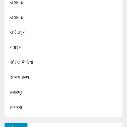
लखनऊ
लखनऊ
ललितपुर
वनारस
सोशल मीडिया
स्वस्थ हेल्थ
हमीरपुर
हाथरस