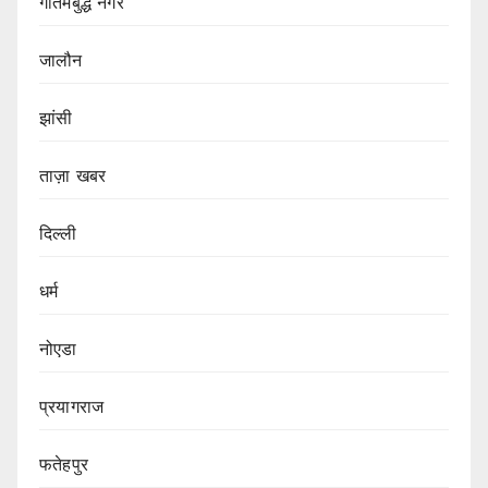
गौतमबुद्ध नगर
जालौन
झांसी
ताज़ा खबर
दिल्ली
धर्म
नोएडा
प्रयागराज
फतेहपुर