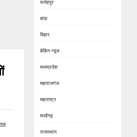
फतेहपुर
बांदा
बिहार
बेकिंग न्यूज
मध्यप्रदेश
ं
महाराजगंज
महाराष्ट्र
माधौगढ़
ं तक
राजस्थान