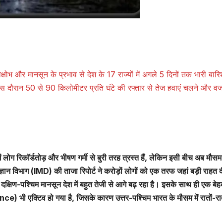
अस्थायी पुल बहा,
रंगदारी, त
SHTEESH BHADAURIYA
SHTEESH BHA
रगौली गांव का संपर्क
– Thre
टूटा –
Arrest
Temporary
Extort
षोभ और मानसून के प्रभाव से देश के 17 राज्यों में अगले 5 दिनों तक भारी बारि
Bridge Over
10,000
स दौरान 50 से 90 किलोमीटर प्रति घंटे की रफ्तार से तेज हवाएं चलने और वज
Malanga Nala
Month
Washed Away
In The Rain;
Ragauli
में लोग रिकॉर्डतोड़ और भीषण गर्मी से बुरी तरह त्रस्त हैं, लेकिन इसी बीच अब मौस
Village Cut Off
्ञान विभाग (IMD) की ताजा रिपोर्ट ने करोड़ों लोगों को एक तरफ जहां बड़ी राहत दी
, दक्षिण-पश्चिम मानसून देश में बहुत तेजी से आगे बढ़ रहा है। इसके साथ ही एक बेह
भी एक्टिव हो गया है, जिसके कारण उत्तर-पश्चिम भारत के मौसम में रातों-रा